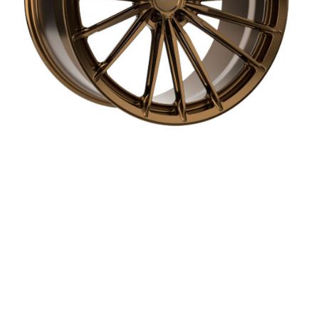
PS-7 to reinterpretacja ponadczasowego stylu. Gęsto
rozmieszczone ramiona układają się w symetryczny wachlarz
– lekki wizualnie, ale technicznie wyrafinowany. Subtelne
przejścia i ostre przetłoczenia podkreślają nowoczesny sznyt,
jednocześnie zachowując elegancję, która sprawdzi się w
każdym projekcie – od sportowego coupe po luksusowy sedan.
To model, który działa z bliska i z daleka. Wysokiej klasy
wykończenie i perfekcyjne spasowanie z bryłą auta to jego
domena. PS-7 to także techniczna niezawodność: wykonanie
z lotniczego aluminium 6061-T6, w pełni projektowany i
obrabiany pod konkretne zamówienie.