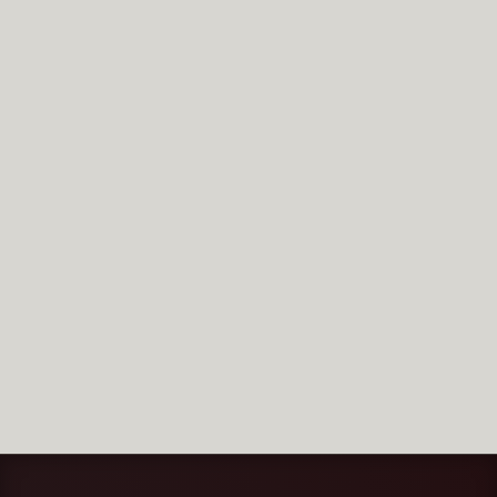
Potwierdzam, że zapoznałem/am się z informacją o
przetwarzaniu danych osobowych. Dane podane w formularzu
zostaną wykorzystane w celu obsługi zapytania i kontaktu
zwrotnego. Szczegóły opisuje
polityka prywatności.
WYŚLIJ ZAPYTANIE
=
2 + 4