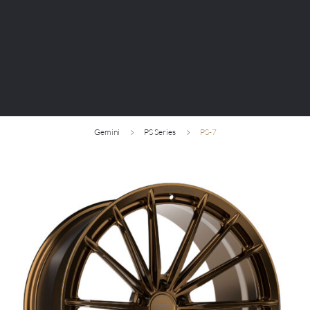
Gemini
PS Series
PS-7
5
5
Klasyka. Współczesna precyzja. Forma, która się
nie starzeje.