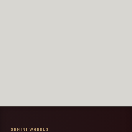
Potwierdzam, że zapoznałem/am się z informacją o
przetwarzaniu danych osobowych. Dane podane w formularzu
zostaną wykorzystane w celu obsługi zapytania i kontaktu
zwrotnego. Szczegóły opisuje
polityka prywatności.
WYŚLIJ ZAPYTANIE
=
14 + 10
GEMINI WHEELS