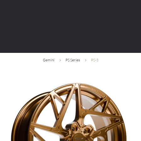
Gemini
PS Series
PS-3
5
5
Bezkompromisowy design. Mocna linia. Unikalna
forma.