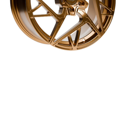
Model PS-3 to felga dla tych, którzy wiedzą, czego chcą i nie
idą na kompromisy – ani w kwestii wyglądu, ani jakości.
Skonstruowana na bazie agresywnej geometrii, przyciąga
spojrzenia i budzi respekt. Wieloramienna forma opiera się na
technicznej precyzji, a masywne wykończenie podkreśla
bezkompromisowy charakter projektu. Wykonana z lotniczego
aluminium 6061-T6, oferuje maksymalną sztywność przy
zachowaniu niskiej masy. Idealna dla indywidualistów, którzy
chcą czegoś więcej niż kolejnej ładnej felgi.