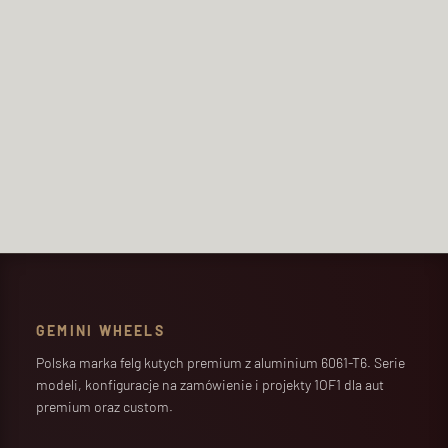
Potwierdzam, że zapoznałem/am się z informacją o
przetwarzaniu danych osobowych. Dane podane w formularzu
zostaną wykorzystane w celu obsługi zapytania i kontaktu
zwrotnego. Szczegóły opisuje
polityka prywatności.
WYŚLIJ ZAPYTANIE
=
2 + 12
GEMINI WHEELS
Polska marka felg kutych premium z aluminium 6061-T6. Serie
modeli, konfiguracje na zamówienie i projekty 1OF1 dla aut
premium oraz custom.