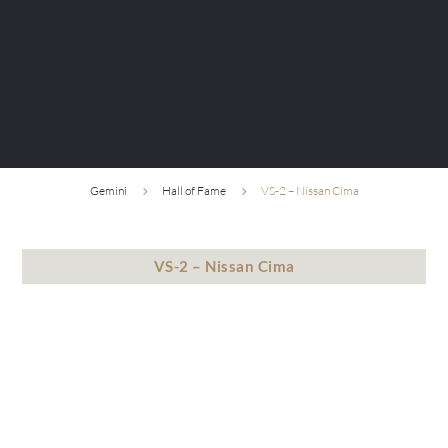
Gemini
Hall of Fame
VS-2 – Nissan Cima
5
5
VS-2 – Nissan Cima
To nie tylko projekt – to wyczucie estetyki, które