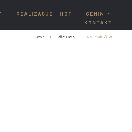
1
REALIZACJE – HOF
GEMINI
KONTAKT
Gemini
Hall of Fame
TS-6 – Audi A8 D5
5
5