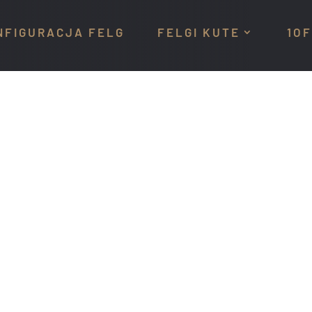
NFIGURACJA FELG
FELGI KUTE
1OF