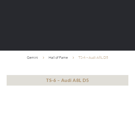
Gemini
Hall of Fame
TS-6 – Audi A8L D5
5
5
TS-6 – Audi A8L D5
Kiedy elegancja spotyka agresję, powstają projekty takie
jak ten. Audi A8L D5 – synonim luksusu i komfortu –